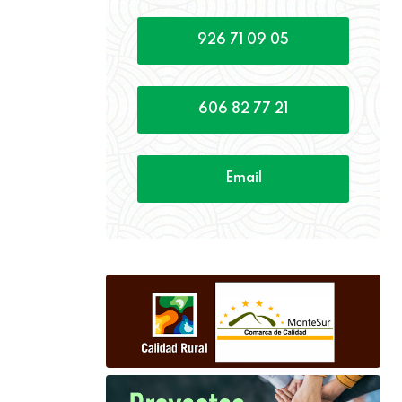
926 71 09 05
606 82 77 21
Email