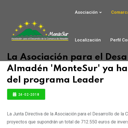
Asociación
Comarca
Localización
Perfil C
La Asociación para el Desa
Almadén 'MonteSur' ya ha 
del programa Leader
24-02-2018
La Junta Directiva de la Asociación para el Desarrollo de 
proyectos que supondrán un total de 712.550 euros de invers