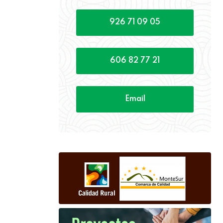
926 71 09 05
606 82 77 21
Email