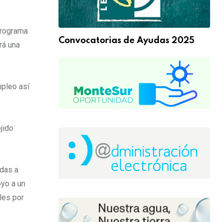
Programa
Convocatorias de Ayudas 2025
rá una
mpleo así
jido
idas a
oyo a un
les por