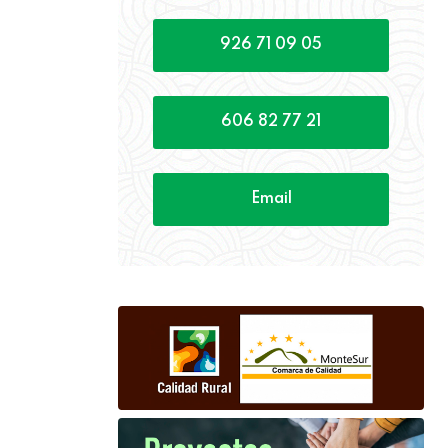
926 71 09 05
606 82 77 21
Email