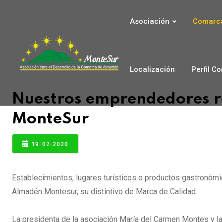
Asociación
Comarca
Localización
Perfil C
Nuestros emprendedores r
MonteSur
19-02-2020
Establecimientos, lugares turísticos o productos gastronómi
Almadén Montesur, su distintivo de Marca de Calidad.
La presidenta de la asociación María del Carmen Montes y l