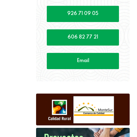
926 71 09 05
606 82 77 21
Email